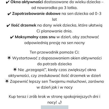
✔️
Okna aktywności
dostosowane do wieku dziecka –
od noworodka po 3 latka.
✔️
Zapotrzebowanie dobowe
na sen dziecka od 0-3
lat
✔️
Ilość drzemek
na dany wiek dziecka, które ułatwią
Ci planowanie dnia.
✔️
Maksymalny czas snu
w dzień, aby zachować
odpowiednią presję na sen nocny
Ten przewodnik pomoże Ci:
🌟 Wystartować z dopasowaniem okien aktywności
do potrzeb dziecka
🌟 Nie „przegapić”, kiedy czas zwiększyć okna
aktywności, czy zredukować ilość drzemek w dzień
🌟 Zapewnić lepszy sen Twojemu maluchowi, zarówno
w dzień jak i w nocy
Kup teraz i zrób krok w stronę spokojniejszych dni i
nocy! 🌙