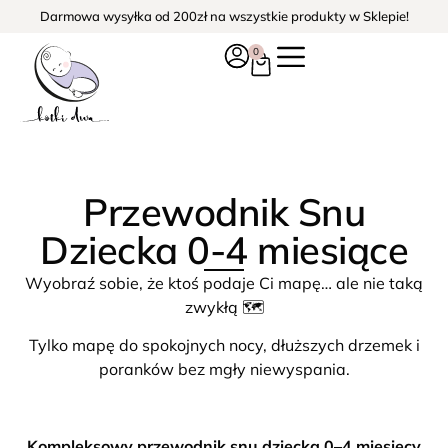
Darmowa wysyłka od 200zł na wszystkie produkty w Sklepie!
0
Przewodnik Snu
Dziecka 0-4 miesiące
Wyobraź sobie, że ktoś podaje Ci mapę… ale nie taką
zwykłą 🗺️
Tylko mapę do spokojnych nocy, dłuższych drzemek i
poranków bez mgły niewyspania.
Kompleksowy przewodnik snu dziecka 0–4 miesięcy