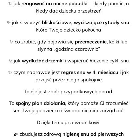
✨ jak
reagować na nocne pobudki
— kiedy pomóc, a
kiedy dać dziecku przestrzeń
✨ jak stworzyć
bliskościowe, wyciszające rytuały snu
,
które Twoje dziecko pokocha
✨ co zrobić, gdy pojawia się
przemęczenie
, kolki lub
słynna „godzina czarownic”
✨ jak
wydłużać drzemki
i wspierać łączenie cykli snu
✨ czym naprawdę jest
regres snu w 4. miesiącu
i jak
przejść przez niego spokojnie
To nie jest zbiór przypadkowych porad.
To
spójny plan działania
, który pomoże Ci zrozumieć
sen Twojego dziecka i świadomie nim zarządzać.
Dzięki temu przewodnikowi:
🌿 zbudujesz zdrową
higienę snu od pierwszych